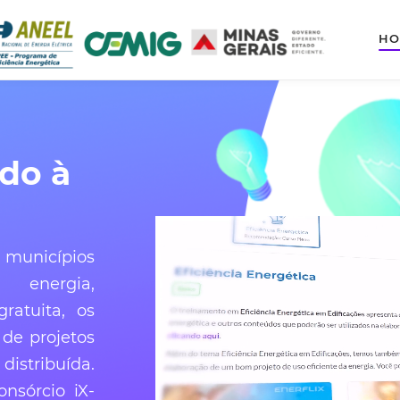
HO
ndo à
municípios
 energia,
ratuita, os
 de projetos
distribuída.
onsórcio iX-