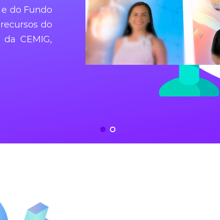
 e do Fundo
 recursos do
a da CEMIG,