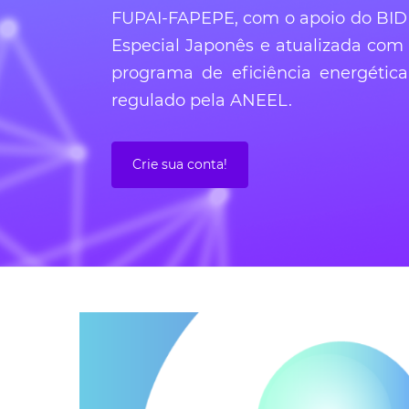
FUPAI-FAPEPE, com o apoio do BID
Especial Japonês e atualizada com
programa de eficiência energétic
regulado pela ANEEL.
Crie sua conta!